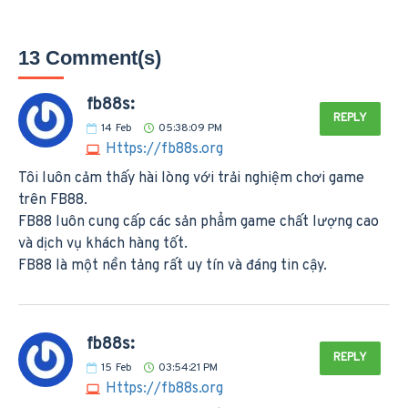
13 Comment(s)
fb88s:
REPLY
14
Feb
05:38:09 PM
Https://fb88s.org
Tôi luôn cảm thấy hài lòng với trải nghiệm chơi game
trên FB88.
FB88 luôn cung cấp các sản phẩm game chất lượng cao
và dịch vụ khách hàng tốt.
FB88 là một nền tảng rất uy tín và đáng tin cậy.
fb88s:
REPLY
15
Feb
03:54:21 PM
Https://fb88s.org