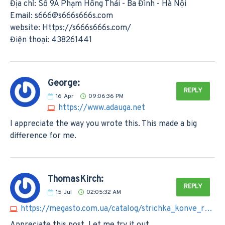
Địa chỉ: Số 9A Phạm Hồng Thái - Ba Đình - Hà Nội
Email:
s666@s666s666s.com
website: Https://s666s666s.com/
Điện thoại: 438261441
George:
REPLY
16
Apr
09:06:36 PM
https://www.adauga.net
I appreciate the way you wrote this. This made a big
difference for me.
ThomasKirch:
REPLY
15
Jul
02:05:32 AM
https://megasto.com.ua/catalog/strichka_konve_rna_
Appreciate this post. Let me try it out.