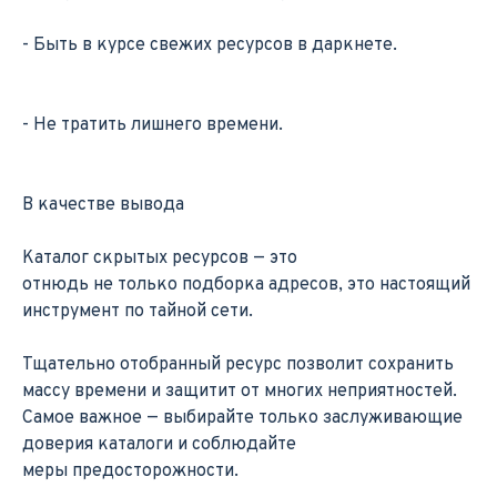
- Быть в курсе свежих ресурсов в даркнете.
- Не тратить лишнего времени.
В качестве вывода
Каталог скрытых ресурсов — это
отнюдь не только подборка адресов, это настоящий
инструмент по тайной сети.
Тщательно отобранный ресурс позволит сохранить
массу времени и защитит от многих неприятностей.
Самое важное — выбирайте только заслуживающие
доверия каталоги и соблюдайте
меры предосторожности.