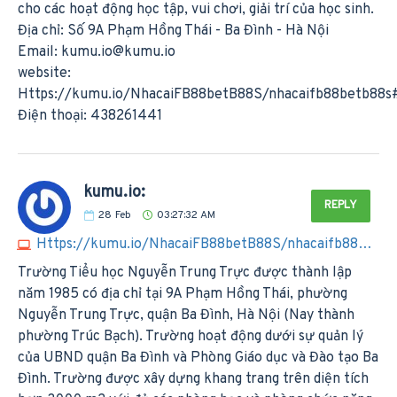
cho các hoạt động học tập, vui chơi, giải trí của học sinh.
Địa chỉ: Số 9A Phạm Hồng Thái - Ba Đình - Hà Nội
Email:
kumu.io@kumu.io
website:
Https://kumu.io/NhacaiFB88betB88S/nhacaifb88betb88s
Điện thoại: 438261441
kumu.io:
REPLY
28
Feb
03:27:32 AM
Https://kumu.io/NhacaiFB88betB88S/nhacaifb88betb88s#nhacaifb88betb88s
Trường Tiểu học Nguyễn Trung Trực được thành lập
năm 1985 có địa chỉ tại 9A Phạm Hồng Thái, phường
Nguyễn Trung Trực, quận Ba Đình, Hà Nội (Nay thành
phường Trúc Bạch). Trường hoạt động dưới sự quản lý
của UBND quận Ba Đình và Phòng Giáo dục và Đào tạo Ba
Đình. Trường được xây dựng khang trang trên diện tích