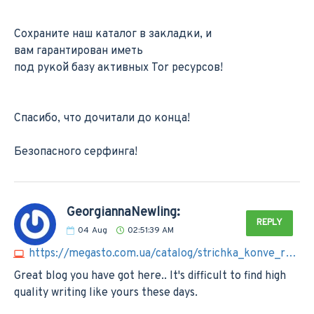
Сохраните наш каталог в закладки, и
вам гарантирован иметь
под рукой базу активных Tor ресурсов!
Спасибо, что дочитали до конца!
Безопасного серфинга!
GeorgiannaNewling:
REPLY
04
Aug
02:51:39 AM
https://megasto.com.ua/catalog/strichka_konve_rna_
Great blog you have got here.. It's difficult to find high
quality writing like yours these days.