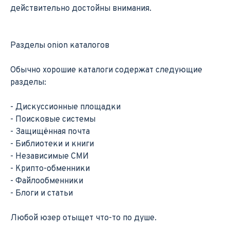
действительно достойны внимания.
Разделы onion каталогов
Обычно хорошие каталоги содержат следующие
разделы:
- Дискуссионные площадки
- Поисковые системы
- Защищённая почта
- Библиотеки и книги
- Независимые СМИ
- Крипто-обменники
- Файлообменники
- Блоги и статьи
Любой юзер отыщет что-то по душе.