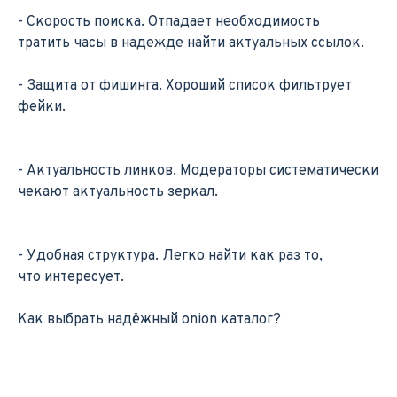
- Скорость поиска. Отпадает необходимость
тратить часы в надежде найти актуальных ссылок.
- Защита от фишинга. Хороший список фильтрует
фейки.
- Актуальность линков. Модераторы систематически
чекают актуальность зеркал.
- Удобная структура. Легко найти как раз то,
что интересует.
Как выбрать надёжный onion каталог?