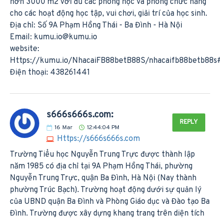
hơn 3000 m2 với đủ các phòng học và phòng chức năng
cho các hoạt động học tập, vui chơi, giải trí của học sinh.
Địa chỉ: Số 9A Phạm Hồng Thái - Ba Đình - Hà Nội
Email:
kumu.io@kumu.io
website:
Https://kumu.io/NhacaiFB88betB88S/nhacaifb88betb88s
Điện thoại: 438261441
s666s666s.com:
REPLY
16
Mar
12:44:04 PM
Https://s666s666s.com
Trường Tiểu học Nguyễn Trung Trực được thành lập
năm 1985 có địa chỉ tại 9A Phạm Hồng Thái, phường
Nguyễn Trung Trực, quận Ba Đình, Hà Nội (Nay thành
phường Trúc Bạch). Trường hoạt động dưới sự quản lý
của UBND quận Ba Đình và Phòng Giáo dục và Đào tạo Ba
Đình. Trường được xây dựng khang trang trên diện tích