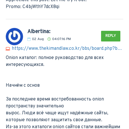
Promo: C4bjWthY7dcX8qi
Albertina:
REPLY
02
Aug
04:07:16 PM
https://www.thekimandlaw.co.kr/bbs/board.php?bo_table=success&wr_id=38473
Onion каталог: полное руководство для всех
интересующихся.
Начнём с основ
За последнее время востребованность onion
пространству значительно
вырос. Люди всё чаще ищут надёжные сайты,
которые позволяют защитить свои данные.
Из-за этого каталоги onion сайтов стали важнейшим