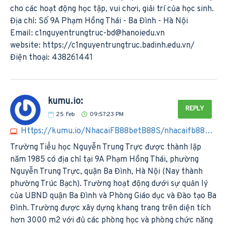
cho các hoạt động học tập, vui chơi, giải trí của học sinh.
Địa chỉ: Số 9A Phạm Hồng Thái - Ba Đình - Hà Nội
Email:
c1nguyentrungtruc-bd@hanoiedu.vn
website: https://c1nguyentrungtruc.badinh.edu.vn/
Điện thoại: 438261441
kumu.io:
REPLY
25
Feb
09:57:23 PM
Https://kumu.io/NhacaiFB88betB88S/nhacaifb88betb88s#nhacaifb88betb88s
Trường Tiểu học Nguyễn Trung Trực được thành lập
năm 1985 có địa chỉ tại 9A Phạm Hồng Thái, phường
Nguyễn Trung Trực, quận Ba Đình, Hà Nội (Nay thành
phường Trúc Bạch). Trường hoạt động dưới sự quản lý
của UBND quận Ba Đình và Phòng Giáo dục và Đào tạo Ba
Đình. Trường được xây dựng khang trang trên diện tích
hơn 3000 m2 với đủ các phòng học và phòng chức năng